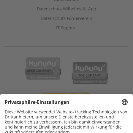
Datenschutz Wilhelmstift App
Datenschutz Förderverein
IT Support