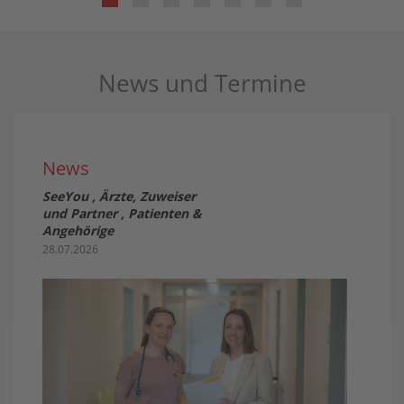
News und Termine
News
Ne
SeeYou , Ärzte, Zuweiser
09.07
und Partner , Patienten &
Angehörige
28.07.2026
e
Gem
Ver
Ges
Dies