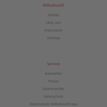
Akzeptieren
Wilhelmstift
powered by
Usercentrics Consent
Notfall
Management Platform
Über uns
Impressum
Sitemap
Service
Newsletter
Presse
Datentransfer
Datenschutz
Datenschutz Wilhelmstift App