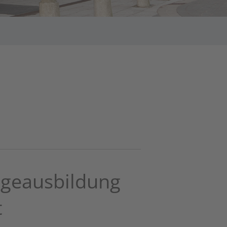
egeausbildung
t