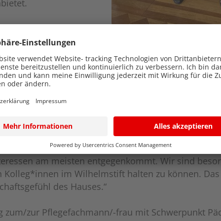
nbietet.
flegeberufeschule: „Das
rte Ausbildung mit
ädiatrie. Im dritten Lehrjahr liegt unser Fokus in de
flegerische Versorgung der Kleinsten der Gesellschaft
ktor am Wilhelmstift, hebt die Bedeutung der hauseig
fers sich für die Ausbildung bei uns entschieden hat
ert, da die meisten Praxiseinsätze direkt bei uns vor
viele unterschiedliche Stationen und Fachbereiche ken
nteressen am meisten entgegenkommt. Wir sind besond
 Kolleg*innen im Wilhelmstift halten zu können. Das s
chaftsgefühl des Hauses.“
 zum/zur Pflegefachmann/-frau mit Schwerpunkt Pädia