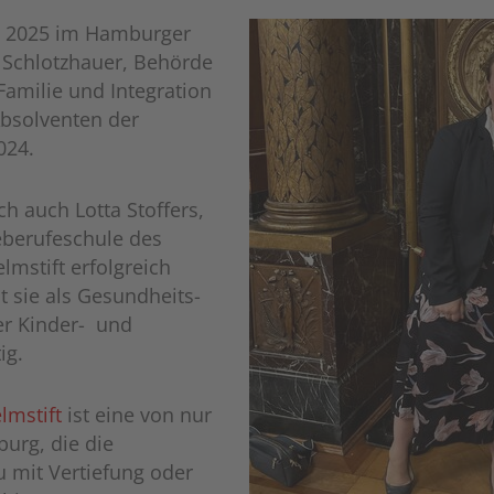
i 2025 im Hamburger
 Schlotzhauer, Behörde
 Familie und Integration
Absolventen der
2024.
h auch Lotta Stoffers,
eberufeschule des
mstift erfolgreich
t sie als Gesundheits-
er Kinder- und
ig.
lmstift
ist eine von nur
urg, die die
 mit Vertiefung oder