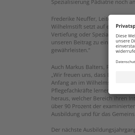
Spezialisierung Pädiatrie noch a
Frederike Neuffer, Leiterin der P
Wilhelmstift setzt auf ein fundie
Vertiefung oder Spezialisierung P
unseren Beitrag zu einer guten p
gewährleisten.“
Auch Markus Balters, Pflegedire
„Wir freuen uns, dass Lotta Stof
Anfang an im Wilhelmstift integri
Pflegefachkräfte lernen so früh 
heraus, welcher Bereich ihren I
über 90 Prozent der examinierten
Ausbildung und für das Gemeins
Der nächste Ausbildungsjahrgang