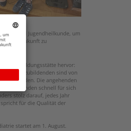
r Kinder- und Jugendheilkunde, um
 auch in Zukunft zu
enen Ausbildungsstätte hervor:
. Unsere Auszubildenden sind von
 Ort stattfinden. Die angehenden
nen und finden schnell für sich
ers stolz darauf, jedes Jahr
pricht für die Qualität der
trie startet am 1. August.