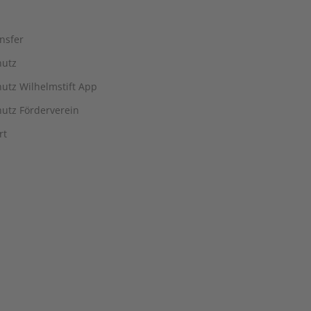
nsfer
hutz
utz Wilhelmstift App
utz Förderverein
rt